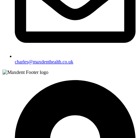
charles@maxdenthealth.co.uk