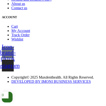
About us
Contact us
ACCOUNT
Cart
My Account
Track Order
Wishlist
Icon-
brand-
tiktok
nstagram
Copyright© 2025 Maxdenthealth. All Rights Reserved.
DEVELOPED BY IMONI BUSINESS SERVICES
0