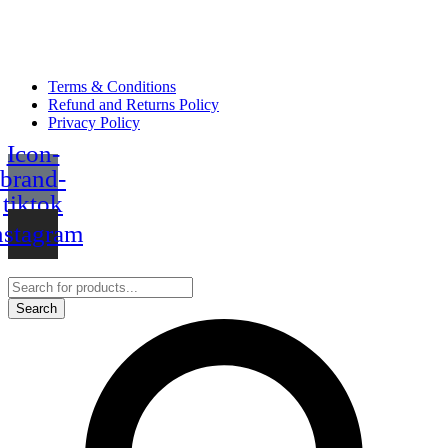
Terms & Conditions
Refund and Returns Policy
Privacy Policy
Icon-
brand-
tiktok
nstagram