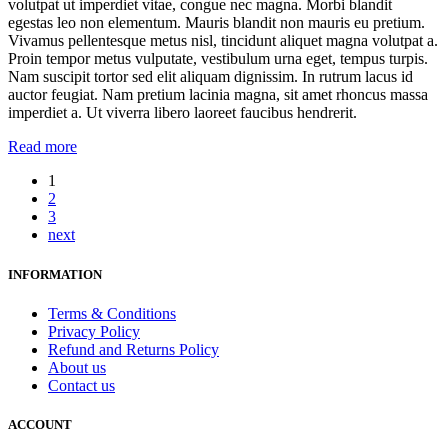
volutpat ut imperdiet vitae, congue nec magna. Morbi blandit
egestas leo non elementum. Mauris blandit non mauris eu pretium.
Vivamus pellentesque metus nisl, tincidunt aliquet magna volutpat a.
Proin tempor metus vulputate, vestibulum urna eget, tempus turpis.
Nam suscipit tortor sed elit aliquam dignissim. In rutrum lacus id
auctor feugiat. Nam pretium lacinia magna, sit amet rhoncus massa
imperdiet a. Ut viverra libero laoreet faucibus hendrerit.
Read more
1
2
3
next
INFORMATION
Terms & Conditions
Privacy Policy
Refund and Returns Policy
About us
Contact us
ACCOUNT