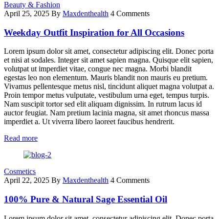
Beauty & Fashion
April 25, 2025
By
Maxdenthealth
4 Comments
Weekday Outfit Inspiration for All Occasions
Lorem ipsum dolor sit amet, consectetur adipiscing elit. Donec porta
et nisi at sodales. Integer sit amet sapien magna. Quisque elit sapien,
volutpat ut imperdiet vitae, congue nec magna. Morbi blandit
egestas leo non elementum. Mauris blandit non mauris eu pretium.
Vivamus pellentesque metus nisl, tincidunt aliquet magna volutpat a.
Proin tempor metus vulputate, vestibulum urna eget, tempus turpis.
Nam suscipit tortor sed elit aliquam dignissim. In rutrum lacus id
auctor feugiat. Nam pretium lacinia magna, sit amet rhoncus massa
imperdiet a. Ut viverra libero laoreet faucibus hendrerit.
Read more
Cosmetics
April 22, 2025
By
Maxdenthealth
4 Comments
100% Pure & Natural Sage Essential Oil
Lorem ipsum dolor sit amet, consectetur adipiscing elit. Donec porta