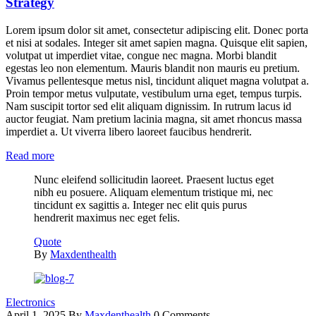
Strategy
Lorem ipsum dolor sit amet, consectetur adipiscing elit. Donec porta
et nisi at sodales. Integer sit amet sapien magna. Quisque elit sapien,
volutpat ut imperdiet vitae, congue nec magna. Morbi blandit
egestas leo non elementum. Mauris blandit non mauris eu pretium.
Vivamus pellentesque metus nisl, tincidunt aliquet magna volutpat a.
Proin tempor metus vulputate, vestibulum urna eget, tempus turpis.
Nam suscipit tortor sed elit aliquam dignissim. In rutrum lacus id
auctor feugiat. Nam pretium lacinia magna, sit amet rhoncus massa
imperdiet a. Ut viverra libero laoreet faucibus hendrerit.
Read more
Nunc eleifend sollicitudin laoreet. Praesent luctus eget
nibh eu posuere. Aliquam elementum tristique mi, nec
tincidunt ex sagittis a. Integer nec elit quis purus
hendrerit maximus nec eget felis.
Quote
By
Maxdenthealth
Electronics
April 1, 2025
By
Maxdenthealth
0 Comments